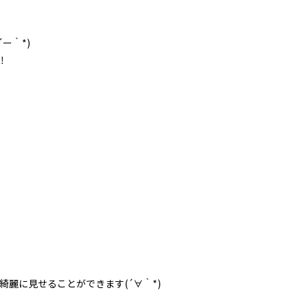
ー｀*)
‼
麗に見せることができます(´∀｀*)