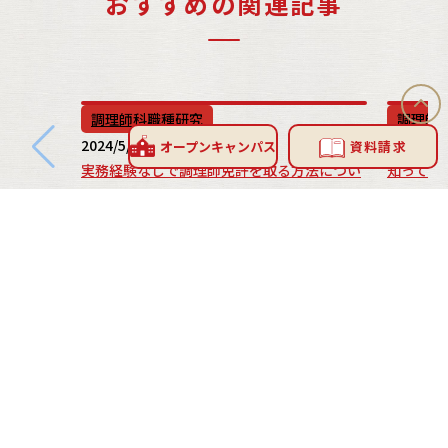
おすすめの関連記事
調理師科職種研究
調理師
2024/5/01
2018/3/3
オープン
キャンパス
資料請求
実務経験なしで調理師免許を取る方法につい
知ってい
て
INFORMATION
お問い合わせ