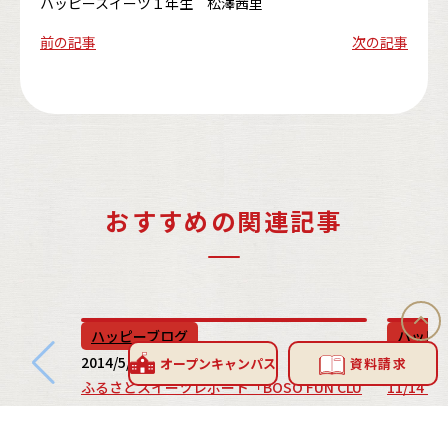
ハッピースイーツ１年生 松澤茜里
前の記事
次の記事
おすすめの関連記事
ハッピーブログ
ハッピ
2014/5/19
2018/11/
オープン
キャンパス
資料請求
ふるさとスイーツレポート「BOSO FUN CLU
11/14
B」館山道 市原SA（下り線）