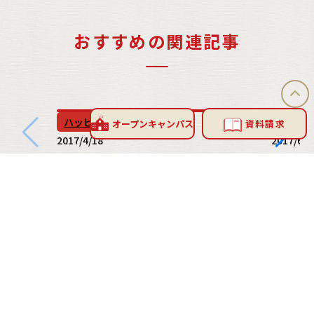
おすすめの関連記事
ハッピーブログ
ハッピ
オープン
キャンパス
資料請求
2017/4/18
2017/6/1
4/17 ブッセ♪
「シフォ
INFORMATION