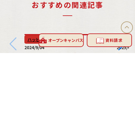
おすすめの関連記事
ハッピーブログ
ハッピ
オープン
キャンパス
資料請求
2024/9/04
2025/4/1
9/4パティシエ科試食研修
4月初
INFORMATION
お問い合わせ