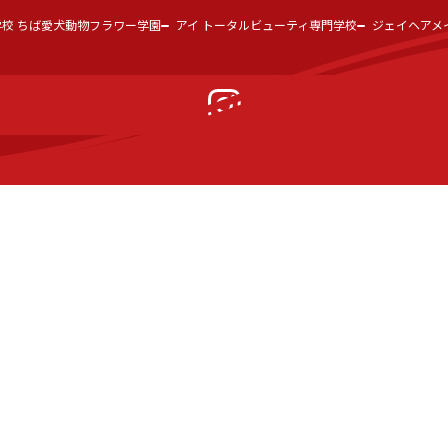
学校 ちば愛犬動物フラワー学園
アイ トータルビューティ専門学校
ジェイヘアメ
ハッピーの特色
ハッピーカフェ
学費・入試要項
就職・資格
進路選びガイド
プライバシーポリシー