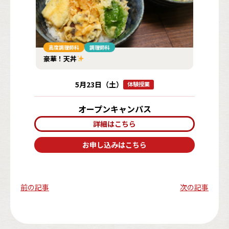
高度調理師科
調理師科
豪華！天丼
5
月
23
日
（
土
）
体験授業
オープンキャンパス
詳細は
こちら
お申し込みは
こちら
前の記事
次の記事