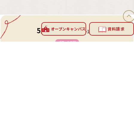
5
23
オープン
キャンパス
資料請求
月
日
（
土
）
10:00〜13:00
パティシエ科
バスクチーズケーキ
高度調理師科
調理師科
豪華！天丼
内容
本校についての説明会を行った後、パティシエ科ではバスク
チーズケーキ
、高度調理師科、調理師科では豪華！天丼
の調理体験を行います。
その後、1対1の個別相談会を行いご希望の方は施設見学へご
案内いたします♪