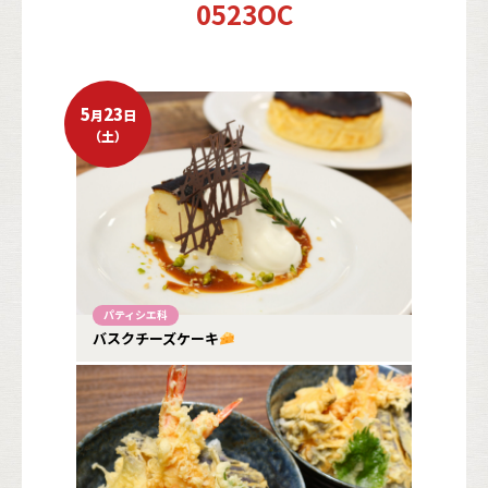
0523OC
5
23
月
日
（
土
）
パティシエ科
バスクチーズケーキ